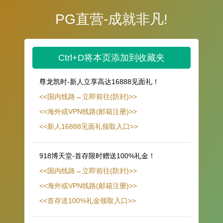
PG直营-成就非凡!
Ctrl+D将本页添加到收藏夹
尊龙凯时-新人立享高达16888见面礼！
<<国内线路→立即前往(防封)>>
<<海外或VPN线路(邮箱注册)>>
<<新人16888见面礼领取入口>>
918博天堂-首存限时赠送100%礼金！
<<国内线路→立即前往(防封)>>
<<海外或VPN线路(邮箱注册)>>
<<首存送100%礼金领取入口>>